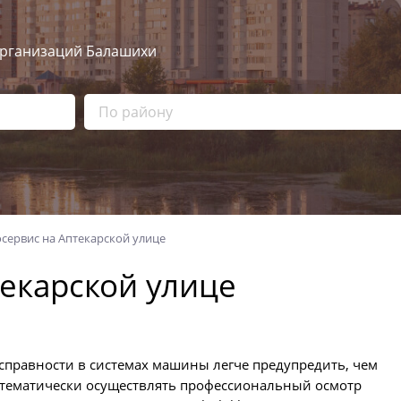
рганизаций Балашихи
осервис на Аптекарской улице
текарской улице
справности в системах машины легче предупредить, чем
стематически осуществлять профессиональный осмотр