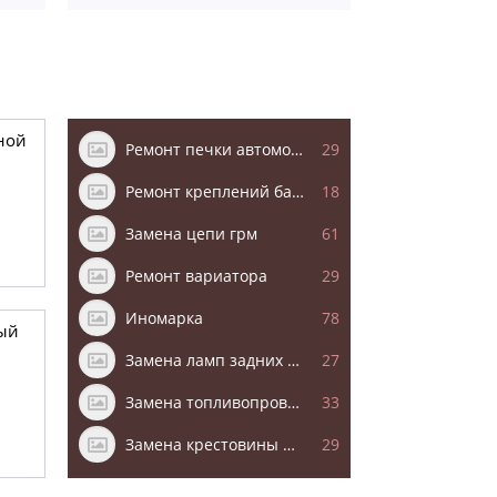
ной
Ремонт печки автомобиля
29
Ремонт креплений бампера
18
Замена цепи грм
61
Ремонт вариатора
29
Иномарка
78
ый
Замена ламп задних фонарей
27
Замена топливопровода
33
Замена крестовины рулевого вала
29