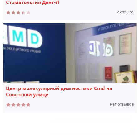
Стоматология Дент-Л
2 отзыва
Центр молекулярной диагностики Cmd на
Советской улице
нет отзывов