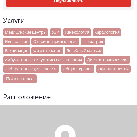
Опубликовать
Услуги
Медицинские центры
УЗИ
Гинекология
Кардиология
Неврология
Оториноларингология
Педиатрия
Вакцинация
Физиотерапия
Лечебный массаж
Амбулаторная хирургическая операция
Детская поликлиника
Лабораторная диагностика
Общая терапия
Офтальмология
Показать все
Расположение