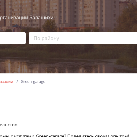
рганизаций Балашихи
изации
Green-garage
ельство.
комы с услугами Green-garage? Поделитесь своим опытом!