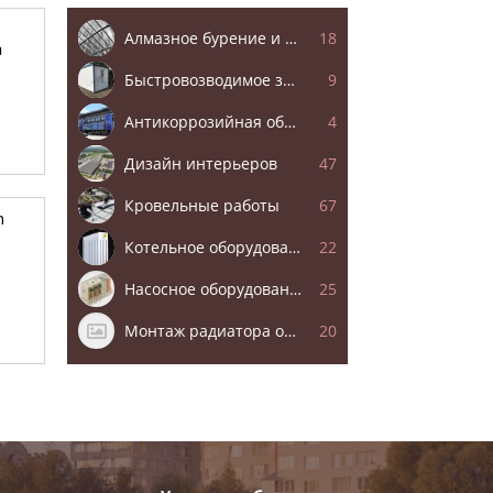
и
Алмазное бурение и резка
18
а
Быстровозводимое здание и сооружение
9
Антикоррозийная обработка металлоконструкций
4
Дизайн интерьеров
47
Кровельные работы
67
n
Котельное оборудование и котлы
22
Насосное оборудование
25
Монтаж радиатора отопления
20