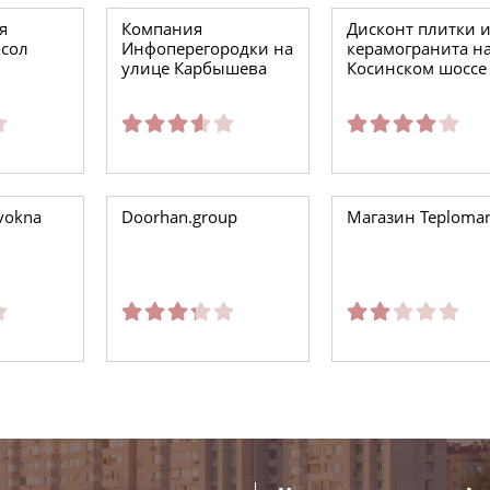
я
Компания
Дисконт плитки 
осол
Инфоперегородки на
керамогранита н
улице Карбышева
Косинском шоссе
vokna
Doorhan.group
Магазин Teploma