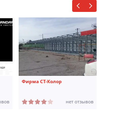
Фирма СТ-Колор
Склад Контр
ывов
нет отзывов