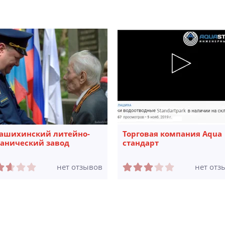
ашихинский литейно-
Торговая компания Aqua
анический завод
стандарт
нет отзывов
нет отз