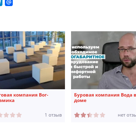
говая компания Вог-
Буровая компания Вода 
амика
доме
1 отзыв
нет отз