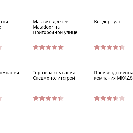
ской
Магазин дверей
Вендор Тулс
р
Matadoor на
Пригородной улице
компания
Торговая компания
Производственна
Спецмонолитстрой
компания МКАДб