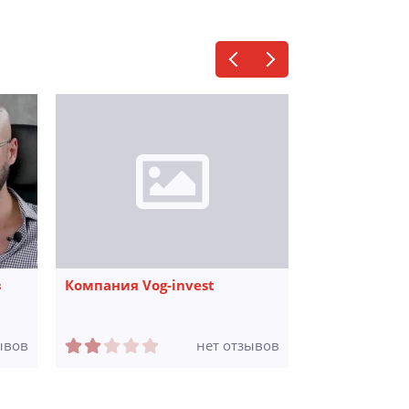
в
Компания Vog-invest
Компания О
Производств
ывов
нет отзывов