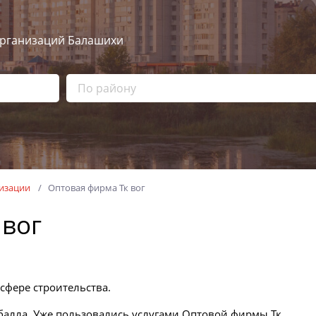
рганизаций Балашихи
изации
Оптовая фирма Тк вог
 вог
 сфере строительства.
балла. Уже пользовались услугами Оптовой фирмы Тк