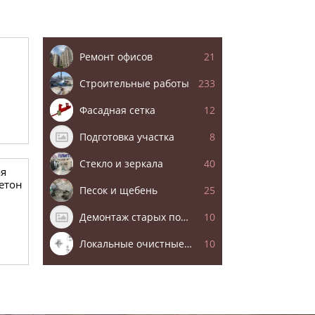
Ремонт офисов
21
Строительные работы
233
Фасадная сетка
12
Подготовка участка
8
Стекло и зеркала
40
я
етон
Песок и щебень
25
Демонтаж старых полов
10
Локальные очистные сооружения
10