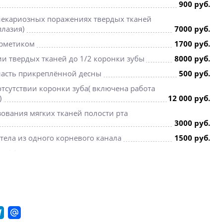
900 руб.
некариозных поражениях твердых тканей
плазия)
7000 руб.
ерметиком
1700 руб.
ии твердых тканей до 1/2 коронки зубы
8000 руб.
ласть прикреплённой десны
500 руб.
тсутствии коронки зуба( включена работа
)
12 000 руб.
ования мягких тканей полости рта
3000 руб.
ела из одного корневого канала
1500 руб.
ка) 1 посещение - снятие слепка
2000 руб.
х карманов (орошение,аппликация,повязка
1500 руб.
1000 руб.