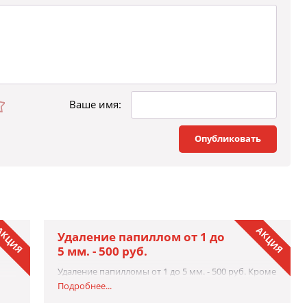
Ваше имя:
Опубликовать
КЦИЯ
АКЦИЯ
Удаление папиллом от 1 до
5 мм. - 500 руб.
Удаление папилломы от 1 до 5 мм. - 500 руб. Кроме
того, врачи-дерматологи, косметологи нашей
Подробнее...
клиники проводят удаление следующих
нних