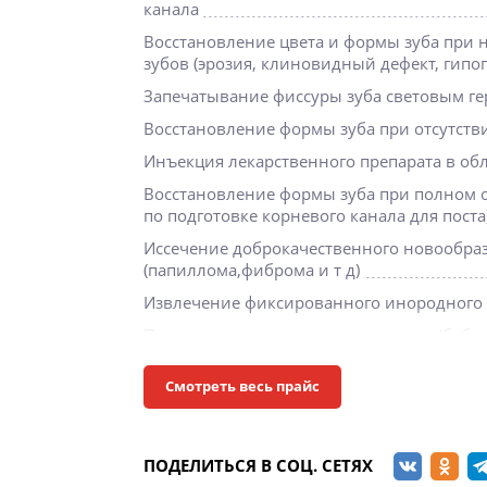
канала
Восстановление цвета и формы зуба при 
зубов (эрозия, клиновидный дефект, гипо
Запечатывание фиссуры зуба световым г
Восстановление формы зуба при отсутств
Инъекция лекарственного препарата в об
Восстановление формы зуба при полном о
по подготовке корневого канала для поста
Иссечение доброкачественного новообраз
(папиллома,фиброма и т д)
Извлечение фиксированного инородного т
Постановка косметического протеза (бабоч
Лечение альвеолита с ревизией лунки
Смотреть весь прайс
Медикаментозное лечение пародонтальны
,инстилляция и т д)
Перевязка раны в полости рта
ПОДЕЛИТЬСЯ В СОЦ. СЕТЯХ