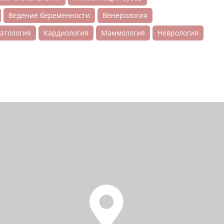
Ведение беременности
Венерология
атология
Кардиология
Маммология
Неврология