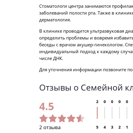
Стоматологи центра занимаются профилак
заболеваний полости рта. Также в клиник
дерматология.
В клинике проводится ультразвуковая диа
определить проблемы и вовремя избавить
беседы с врачом акушер-гинекологом. Сп
индивидуальный подход к каждому случаю
числе ДНК.
Для уточнения информации позвоните по 
Отзывы о Семейной к
2
0
0
0
0
4.5
2 отзыва
5
4
3
2
1