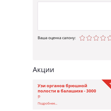
Ваша оценка
салону
:
Акции
А
Узи органов брюшной
полости в балашихе - 3000
р
В клинике «Галимед» проводится комплексное
Подробнее...
УЗИ в Балашихе для оценки состояния внутре