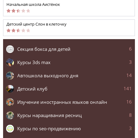
Начальная школа Аистёнок
Детский центр Слон в клеточку
6
Секция бокса для детей
3
Курсы 3ds max
14
Автошкола выходного дня
141
Детский клуб
16
Изучение иностранных языков онлайн
8
Курсы наращивания ресниц
3
Курсы по seo-продвижению