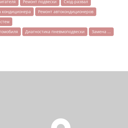
вигателя
Ремонт подвески
Сход-развал
а кондиционера
Ремонт автокондиционеров
истем
втомобиля
Диагностика пневмоподвески
Замена ...