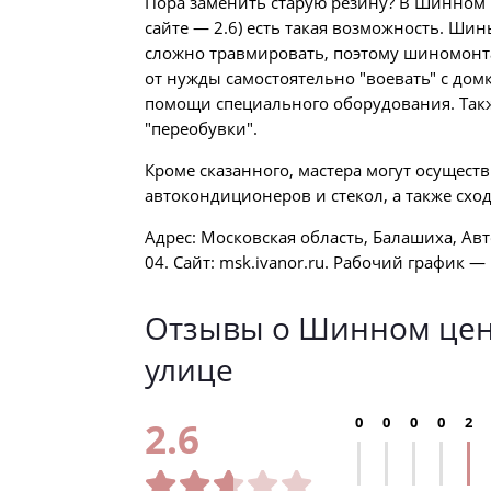
Пора заменить старую резину? В Шинном ц
сайте — 2.6) есть такая возможность. Ши
сложно травмировать, поэтому шиномонтаж
от нужды самостоятельно "воевать" с до
помощи специального оборудования. Такж
"переобувки".
Кроме сказанного, мастера могут осущест
автокондиционеров и стекол, а также сход
Адрес: Московская область, Балашиха, Авт
04. Сайт: msk.ivanor.ru. Рабочий график — п
Отзывы о Шинном цент
улице
0
0
0
0
2
2.6