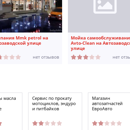
пания Mmk petrol на
Мойка самообслуживани
озаводской улице
Avto-Clean на Автозавод
улице
нет отзывов
нет отз
ы масла
Сервис по прокату
Магазин
мотоциклов, эндуро
автозапчастей
е
и питбайков
ЕвроАвто