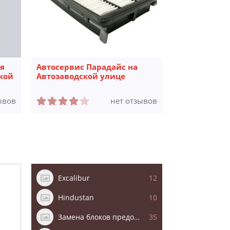
я
Автосервис Парадайс на
Автомойка 
ской
Автозаводской улице
ывов
нет отзывов
Excalibur
12
Hindustan
10
Замена блоков предохранителей
35