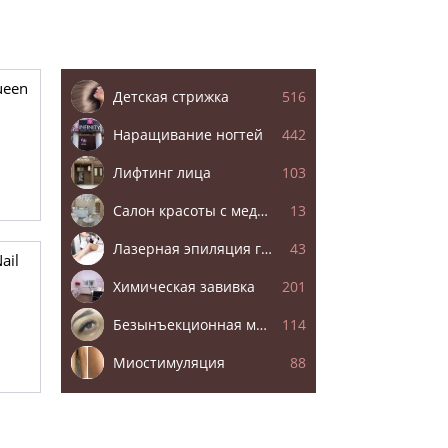
ueen
Детская стрижка
516
Наращивание ногтей
442
Лифтинг лица
103
Салон красоты с медицинской лицензией
13
Лазерная эпиляция глубокого бикини
43
ail
Химическая завивка
201
Безынъекционная мезотерапия
114
Миостимуляция
88