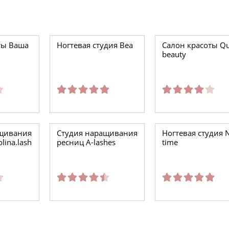
ты Ваша
Ногтевая студия Bea
Салон красоты Q
beauty
ащивания
Студия наращивания
Ногтевая студия N
lina.lash
ресниц A-lashes
time