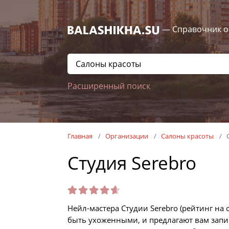
— Справочник о
Расширенный поиск
Главная
Организации
Салоны красоты
Студия Serebro
Нейл-мастера Студии Serebro (рейтинг на 
быть ухоженными, и предлагают вам зап