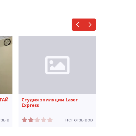
 ТАЙ
Студия эпиляции Laser
Центр косме
Express
SPA
тзыв
нет отзывов