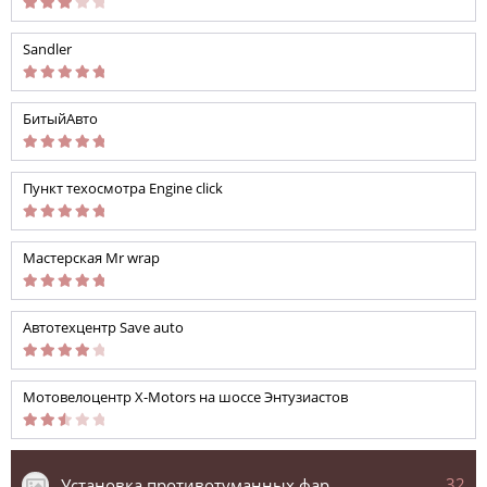
Sandler
БитыйАвто
Пункт техосмотра Engine click
Мастерская Mr wrap
Автотехцентр Save auto
Мотовелоцентр X-Motors на шоссе Энтузиастов
32
Установка противотуманных фар