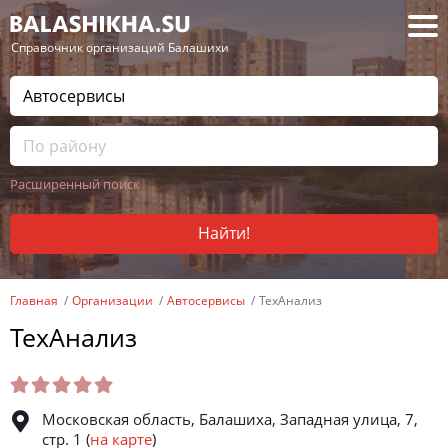
— Справочник организаций Балашихи
Расширенный поиск
Найти!
Главная
Организации
Автосервисы
ТехАнализ
ТехАнализ
Московская область, Балашиха, Западная улица, 7,
стр. 1
(
на карте
)