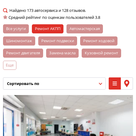
Найдено
173
автосервиса и
128
отзывов.
Средний рейтинг по оценкам пользователей
3.8
Все услуги
ремонт АКПП
автомастерская
шиномонтаж
ремонт подвески
ремонт ходовой
ремонт двигателя
замена масла
кузовной ремонт
Еще
компьютерная диагностика автомобиля
автомойка
заправка кондиционера
ремонт автокондиционеров
сортировать по
ремонт бензиновых двигателей
полировка кузова
замена тормозных колодок
ремонт выхлопных систем
тюнинг
замена передних тормозных колодок
слесарный ремонт
хранение шин