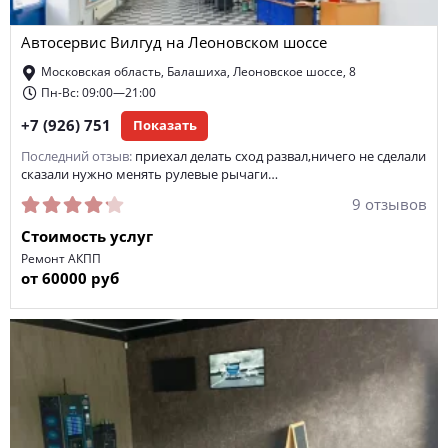
ремонт электронных систем управления автомобиля
Автосервис Вилгуд на Леоновском шоссе
ремонт дизельных двигателей
Московская область, Балашиха, Леоновское шоссе, 8
техническое обслуживание автомобиля
покраска кузова
Пн-Вс: 09:00—21:00
+7 (926) 751
Показать
сход-развал
ремонт генератора автомобиля
Последний отзыв:
приехал делать сход развал,ничего не сделали
ремонт стартера
химчистка салона
сказали нужно менять рулевые рычаги…
9 отзывов
ремонт боковых порезов шин
ремонт МКПП
Стоимость услуг
ремонт автоэлектроники
замена фильтров автомобиля
Ремонт АКПП
от 60000 руб
диагностика МКПП
замена масла в двигателе
замена воздушного фильтра
ремонт электрооборудования
диагностика ходовой
замена свечей зажигания
замена салонного фильтра
замена тормозной жидкости