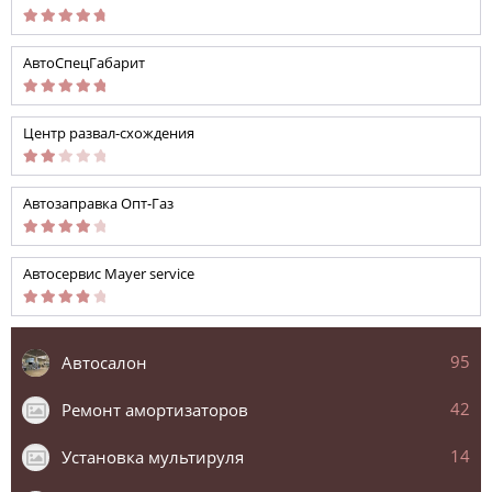
АвтоСпецГабарит
Центр развал-схождения
Автозаправка Опт-Газ
Автосервис Mayer service
95
Автосалон
42
Ремонт амортизаторов
14
Установка мультируля