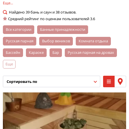
Еще...
Найдено
39
бань и саун и
38
отзывов.
Средний рейтинг по оценкам пользователей
3.6
Все категории
банные принадлежности
русская парная
выбор веников
комната отдыха
бассейн
караоке
бар
русская парная на дровах
Еще
финская парная
купель
русская баня
турецкая парная
массаж
мангал
сортировать по
можно со своей едой
кальян
парная на 10 человек
общественная баня
услуга банщика
бильярд
парная на 6 человек
парная на 8 человек
СПА-терапия
камин
сауна на выходные
обливное ведро