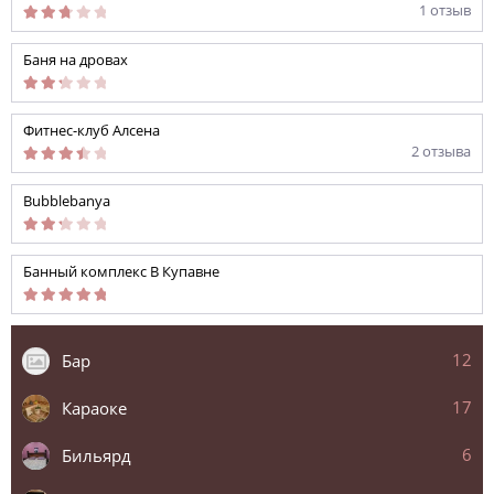
1 отзыв
Баня на дрoвах
Фитнес-клуб Алсена
2 отзыва
Bubblebanya
Банный комплекс В Купавне
12
Бар
17
Караоке
6
Бильярд