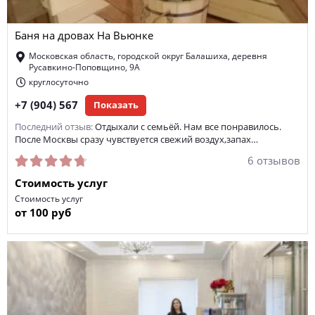
парная на 4 человека
парная на 2 человека
Баня на дровах На Вьюнке
сауна на корпоратив
парная на 20 человек
Московская область, городской округ Балашиха, деревня
гидромассаж
парная на 3 человека
кавказская кухня
Русавкино-Поповщино, 9А
круглосуточно
джакузи
инфракрасная парная
солярий
+7 (904) 567
Показать
настольный теннис
парная на 15 человек
Последний отзыв:
Отдыхали с семьёй. Нам все понравилось.
После Москвы сразу чувствуется свежий воздух,запах…
массажное кресло
кедровая бочка
6 отзывов
Стоимость услуг
Стоимость услуг
от 100 руб