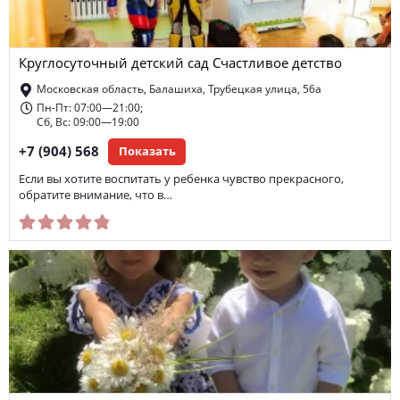
шахматы
монтессори-класс
игровая площадка
Круглосуточный детский сад Счастливое детство
гимнастика
группа выходного дня
видеонаблюдение
Московская область, Балашиха, Трубецкая улица, 56а
детский сад комбинированного вида
Пн-Пт: 07:00—21:00;
Сб, Вс: 09:00—19:00
разновозрастная группа
детский сад с охраной
+7 (904) 568
Показать
логика
театральная студия
Если вы хотите воспитать у ребенка чувство прекрасного,
обратите внимание, что в…
детский сад общеразвивающего вида
ОФП
спортивный комплекс
летний детский сад
конструирование