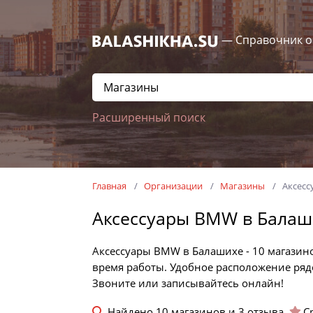
— Справочник о
Расширенный поиск
Главная
Организации
Магазины
Аксес
Аксессуары BMW в Балаш
Аксессуары BMW в Балашихе - 10 магазин
время работы. Удобное расположение рядо
Звоните или записывайтесь онлайн!
Найдено
10
магазинов и
3
отзыва.
С