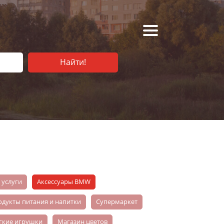
Найти!
е услуги
аксессуары BMW
родукты питания и напитки
супермаркет
ягкие игрушки
магазин цветов