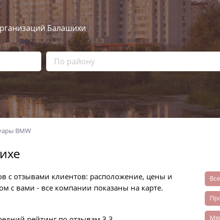
рганизаций Балашихи
суары BMW
ихе
ов с отзывами клиентов: расположение, цены и
Вс
м с вами - все компании показаны на карте.
п
м
редний рейтинг по отзывам
3.3