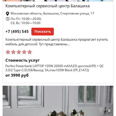
Компьютерный сервисный центр Балашиха
компьютеры и оргтехника
автохимия и масло
Московская область, Балашиха, Спортивная улица, 17
средство гигиены
посуда
бытовая химия
Пн-Пт: 10:00—20:00;
Сб, Вс: 10:00—19:00
мебель для дома
мягкая мебель
мясо
+7 (495) 545
Показать
биологически активная добавка
искусственные цветы
Компьютерный сервисный центр Балашиха предлагает купить
мебель для детской. Тут представлены…
электронные сигареты
колбасные изделия
медицинское оборудование и инструменты
Стоимость услуг
Perfeo Powerbank LAPTOP 105W 20000 mAh/LED дисплей/PD + QC
аксессуары к мобильному телефону
3.0/2 Type-C/2USB/Выход: 5A,max105W Black (PF_E1472)
от 3990 руб
подвеска и ходовая автомобиля
расходные материалы для автомобиля
автоаксессуары
постельная принадлежность и текстиль для дома
бескаркасная мебель
безалкогольные напитки