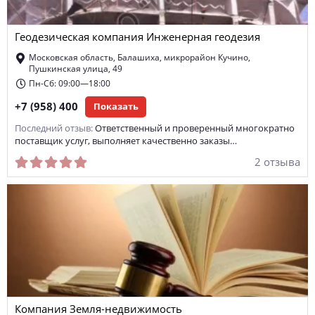
регистрация прав собственности
Геодезическая компания Инженерная геодезия
оформление приватизации
земельно-кадастровая работа
Московская область, Балашиха, микрорайон Кучино,
обмен квартир
согласование перепланировки
Пушкинская улица, 49
Пн-Сб: 09:00—18:00
аренда земельного участка
аренда дома
+7 (958) 400
Показать
срочный выкуп квартир
Последний отзыв:
Ответственный и проверенный многократно
поставщик услуг, выполняет качественно заказы…
продажа и аренда недвижимости за рубежом
2 отзыва
аренда коттеджа
приватизация земельных участков
квартирное бюро
аренда комнаты
общежитие
аренда производственного помещения
купля-продажа гаражей
строительство и недвижимость и ремонт
Компания Земля-недвижимость