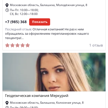
заключение договоров аренды
аренда лофтов
Московская область, Балашиха, Молодёжная улица, 8
Пн-Пт: 10:00—18:00;
доверительное управление недвижимостью
Сб, Вс: 12:00—18:00
аренда квартиры-студии
аренда дачи
+7 (985) 368
Показать
Последний отзыв:
Отличная компания! Не раз к ним
аренда таунхауса
аренда переговорных комнат
обращались за оформлением перепланировок нашего
техцентра!…
независимая оценка ремонта
1 отзыв
Геодезическая компания Меркурий
Московская область, Балашиха, Колхозная улица, 8
Пн-Чт: 09:00—18:00;