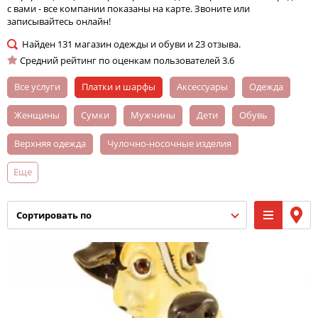
с вами - все компании показаны на карте. Звоните или
записывайтесь онлайн!
Найден
131
магазин одежды и обуви и
23
отзыва.
Средний рейтинг по оценкам пользователей
3.6
Все услуги
платки и шарфы
аксессуары
одежда
женщины
сумки
мужчины
дети
обувь
верхняя одежда
чулочно-носочные изделия
Еще
нижнее белье
головные уборы
зонты
бижутерия
рюкзаки
спорт
сортировать по
спецодежда и средство индивидуальной защиты
трикотажные изделия
ювелирные украшения, бижутерия
детская обувь
купальники
джинсовая одежда
спецобувь
девочки
футболки