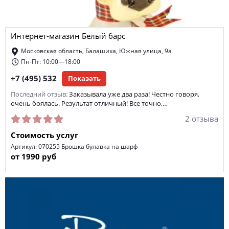
интернет-магазин одежды
секонд-хенд
термобелье
Интернет-магазин Белый барс
домашняя одежда
меховые и кожаные изделия
Московская область, Балашиха, Южная улица, 9а
браслеты
мужская верхняя одежда
школьная форма
Пн-Пт: 10:00—18:00
+7 (495) 532
Показать
форма для охранника
мужские рубашки
банданы
Последний отзыв:
Заказывала уже два раза! Честно говоря,
спортивная обувь
одежда для беременных
очень боялась. Результат отличный! Все точно,…
2 отзыва
Стоимость услуг
Артикул: 070255 Брошка булавка на шарф
от 1990 руб