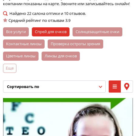
компании показаны на карте. Звоните или записывайтесь онлайн!
Найдено
22
салона оптики и
10
отзывов.
Средний рейтинг по отзывам
3.9
Все услуги
спрей для очков
солнцезащитные очки
контактные линзы
проверка остроты зрения
цветные линзы
линзы для очков
Еще
подбор контактных линз
оправа
мастерская по изготовлению очков
детские очки
сортировать по
раствор для линз
женские очки
салфетка для очков
детские солнцезащитные очки
мужские очки
ежемесячные линзы
однодневные линзы
двухнедельные линзы
увлажняющие капли для глаз