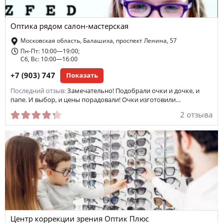
мультифокальные линзы
компьютерные очки
Оптика рядом салон-мастерская
ремонт оправы
интернет-магазин оптики
Московская область, Балашиха, проспект Ленина, 57
торические линзы
поляризационные очки
Пн-Пт: 10:00—19:00;
Сб, Вс: 10:00—16:00
готовые очки
ежеквартальные линзы
доставка линз
+7 (903) 747
Показать
оттеночные линзы
срочное изготовление очков
Последний отзыв:
Замечательно! Подобрали очки и дочке, и
папе. И выбор, и цены порадовали! Очки изготовили…
замена линз в очках
замена оправы
линзомат
2 отзыва
очки-тренажеры
окрашивание линз
карнавальные линзы
Центр коррекции зрения Оптик Плюс