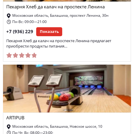
Пекарня Хлеб да калач на проспекте Ленина
доставка кавказской еды
гриль-бар
Московская область, Балашиха, проспект Ленина, 30н
доставка шашлыков
доставка бургеров
кондитерская
Пн-Вс: 09:00—21:00
+7 (936) 229
Показать
Wi-Fi
вок доставка
доставка китайской еды
Пекарня Хлеб да калач на проспекте Ленина предлагает
парковка
приобрести продукты питания…
ARTIPUB
Московская область, Балашиха, Новское шоссе, 10
Пн-Чт, Вс: 08:00—23:00;