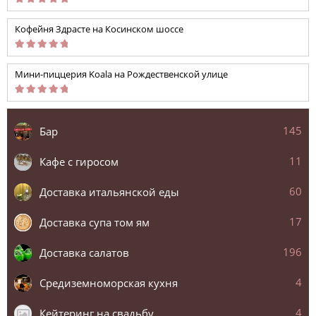
Кофейня Здрасте на Косинском шоссе
Мини-пиццерия Koala на Рождественской улице
145
Бар
11
Кафе с гиросом
60
Доставка итальянской еды
17
Доставка супа том ям
196
Доставка салатов
4
Средиземноморская кухня
4
Кейтеринг на свадьбу