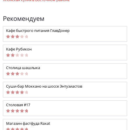
Рекомендуем
Кафе быстрого питания ГлавДонер
Кафе Рубикон
Столица шашлыка
Суши-бар Моккано на шоссе Энтузиастов
Столовая #17
Магазин фастфуда Raxat