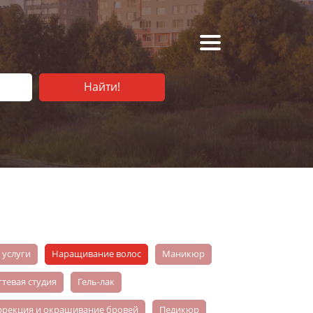
Найти!
е услуги
наращивание волос
маникюр
огтевая студия
гель-лак
оррекция и окрашивание бровей
педикюр