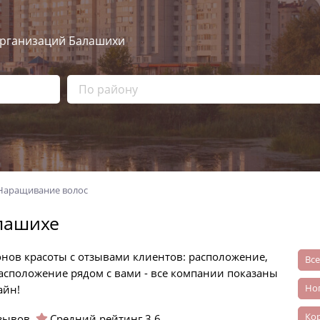
рганизаций Балашихи
Наращивание волос
лашихе
онов красоты с отзывами клиентов: расположение,
Вс
расположение рядом с вами - все компании показаны
н
айн!
к
зывов.
Средний рейтинг
3.6