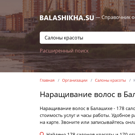
— Справочник о
Расширенный поиск
Главная
Организации
Салоны красоты
Наращивание волос в Ба
Наращивание волос в Балашихе - 178 сал
стоимость услуг и часы работы. Удобное 
на карте. Звоните или записывайтесь онл
Найдено
178
салонов красоты и
170
от