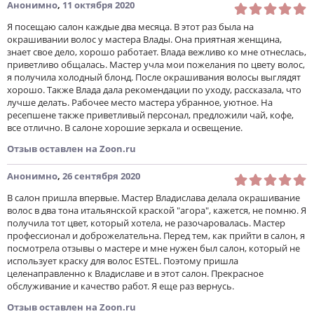
Анонимно
,
11 октября 2020
Я посещаю салон каждые два месяца. В этот раз была на
окрашивании волос у мастера Влады. Она приятная женщина,
знает свое дело, хорошо работает. Влада вежливо ко мне отнеслась,
приветливо общалась. Мастер учла мои пожелания по цвету волос,
я получила холодный блонд. После окрашивания волосы выглядят
хорошо. Также Влада дала рекомендации по уходу, рассказала, что
лучше делать. Рабочее место мастера убранное, уютное. На
ресепшене также приветливый персонал, предложили чай, кофе,
все отлично. В салоне хорошие зеркала и освещение.
Отзыв оставлен на Zoon.ru
Анонимно
,
26 сентября 2020
В салон пришла впервые. Мастер Владислава делала окрашивание
волос в два тона итальянской краской "агора", кажется, не помню. Я
получила тот цвет, который хотела, не разочаровалась. Мастер
профессионал и доброжелательна. Перед тем, как прийти в салон, я
посмотрела отзывы о мастере и мне нужен был салон, который не
использует краску для волос ESTEL. Поэтому пришла
целенаправленно к Владиславе и в этот салон. Прекрасное
обслуживание и качество работ. Я еще раз вернусь.
Отзыв оставлен на Zoon.ru