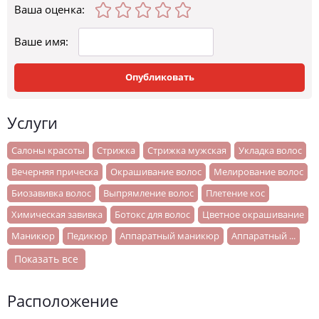
Ваша оценка
:
Ваше имя:
Опубликовать
Услуги
Салоны красоты
Стрижка
Стрижка мужская
Укладка волос
Вечерняя прическа
Окрашивание волос
Мелирование волос
Биозавивка волос
Выпрямление волос
Плетение кос
Химическая завивка
Ботокс для волос
Цветное окрашивание
Маникюр
Педикюр
Аппаратный маникюр
Аппаратный ...
Показать все
Расположение