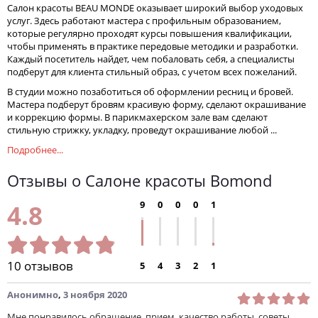
Салон красоты BEAU MONDE оказывает широкий выбор уходовых
услуг. Здесь работают мастера с профильным образованием,
которые регулярно проходят курсы повышения квалификации,
чтобы применять в практике передовые методики и разработки.
Каждый посетитель найдет, чем побаловать себя, а специалисты
подберут для клиента стильный образ, с учетом всех пожеланий.
В студии можно позаботиться об оформлении ресниц и бровей.
Мастера подберут бровям красивую форму, сделают окрашивание
и коррекцию формы. В парикмахерском зале вам сделают
стильную стрижку, укладку, проведут окрашивание любой ...
Подробнее...
Отзывы о Салоне красоты Bomond
9
0
0
0
1
4.8
10 отзывов
5
4
3
2
1
Анонимно
,
3 ноября 2020
Мне понравилось обращение, прием, качество работы, советы