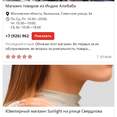
Магазин товаров из Индии Алибаба
домашняя одежда
меховые и кожаные изделия
Московская область, Балашиха, Советская улица, 4а
браслеты
мужская верхняя одежда
школьная форма
Пн-Ср, Пт: 10:30—20:00;
Чт: 10:30—19:00;
Сб, Вс: 10:30—18:00
форма для охранника
мужские рубашки
банданы
+7 (926) 962
Показать
спортивная обувь
одежда для беременных
Последний отзыв:
Обожаю этот магазин. Во первых за их
обслуживание, во вторых за уникальность товара.…
1 отзыв
Ювелирный магазин Sunlight на улице Свердлова